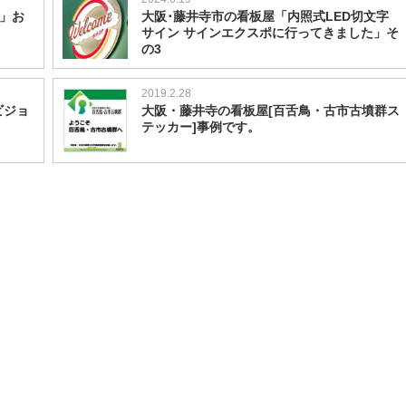
動」お
大阪･藤井寺市の看板屋「内照式LED切文字
サイン サインエクスポに行ってきました」そ
の3
2019.2.28
ビジョ
大阪・藤井寺の看板屋[百舌鳥・古市古墳群ス
テッカー]事例です。