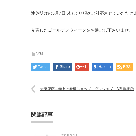
連休明けの5月7日(木) より順次ご対応させていただき
充実したゴールデンウィークをお過ごし下さいませ。
実績
Tweet
Share
+1
Hatena
RSS
大阪府藤井寺市の看板ショップ・グッジョブ A型看板②
関連記事
2019.3.14