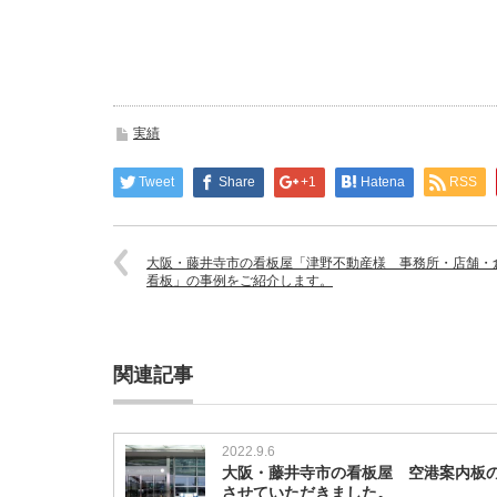
実績
Tweet
Share
+1
Hatena
RSS
大阪・藤井寺市の看板屋「津野不動産様 事務所・店舗・
看板」の事例をご紹介します。
関連記事
2022.9.6
大阪・藤井寺市の看板屋 空港案内板
させていただきました。