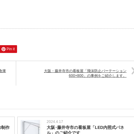
Pin it
倉庫
大阪・藤井寺市の看板屋「飛沫防止パーテーション
600×800」の事例をご紹介します。
2024.4.17
の制作
大阪･藤井寺市の看板屋「LED内照式パネ
ル」のご紹介です