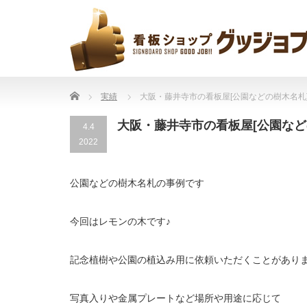
Home
実績
大阪・藤井寺市の看板屋[公園などの樹木名札
大阪・藤井寺市の看板屋[公園など
4.4
2022
公園などの樹木名札の事例です
今回はレモンの木です♪
記念植樹や公園の植込み用に依頼いただくことがあり
写真入りや金属プレートなど場所や用途に応じて