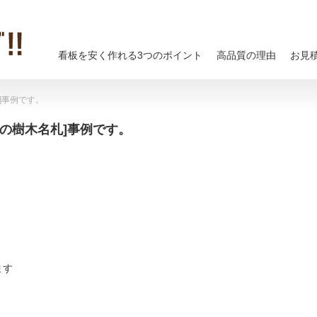
看板を安く作れる3つのポイント
高品質の理由
お見
]事例です。
の樹木名札]事例です。
ます