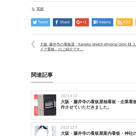
実績
Tweet
Share
+1
Hatena
RSS
大阪･藤井寺の看板屋「Kaneko stretch physical clinic 様 
ドア看板」のご紹介です。
関連記事
2023.4.12
大阪・藤井寺の看板屋袖看板・企業看
作させていただきました。
2022.12.5
大阪・藤井寺の看板屋案内看板・神社