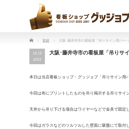
Home
実績
大阪･藤井寺市の看板屋「吊りサイン用バー
大阪･藤井寺市の看板屋「吊りサ
10.19
2023
本日は当店看板ショップ・グッジョブ「吊りサイン用
今回は布にプリントしたものを吊り掲示する吊りサイ
天井から吊り下げる場合はワイヤーなどで金具で固定
今回はガラスなどのツルツルした壁面に吸盤にて取付