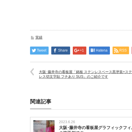
実績
Tweet
Share
+1
Hatena
RSS
大阪･藤井寺の看板屋「銘板 ステンレスベース黒塗装+ス
レス切文字貼 フチあり SUS」のご紹介です
関連記事
2023.6.26
大阪･藤井寺の看板屋グラフィックフィ