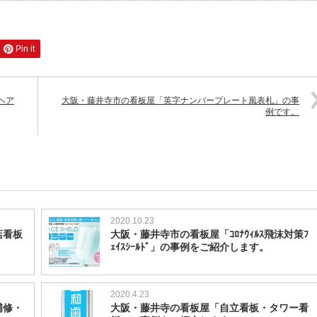
Pin it
ヘア
大阪・藤井寺市の看板屋「英字ナンバープレート風表札」の事
例です。
2020.10.23
店看板
大阪・藤井寺市の看板屋「ｺﾛﾅｳｨﾙｽ飛沫対策ﾌ
ｪｲｽｼｰﾙﾄﾞ」の事例をご紹介します。
2020.4.23
補修・
大阪・藤井寺の看板屋「自立看板・タワー看