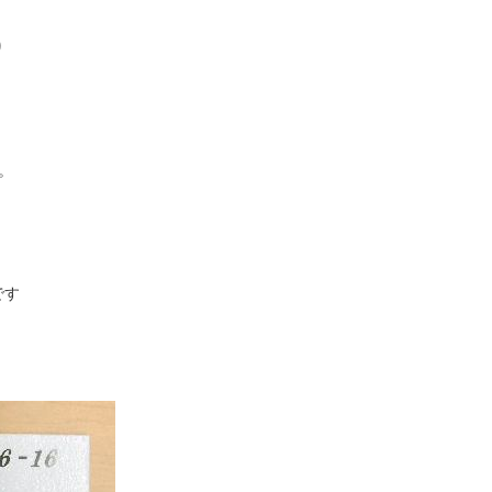
り
。
です