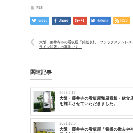
実績
Tweet
Share
+1
Hatena
RSS
大阪・藤井寺市の看板屋「銘板表札・ブラックステンレス
ライン凹版」の事例です。
関連記事
2023.2.17
大阪・藤井寺の看板屋和風看板・飲食
を施工させていただきました。
2021.12.6
大阪・藤井寺の看板屋「看板の撤去や