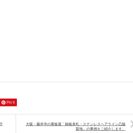
Pin it
凹
大阪・藤井寺の看板屋「銘板表札・ステンレスヘアライン凸版
梨地」の事例をご紹介します。