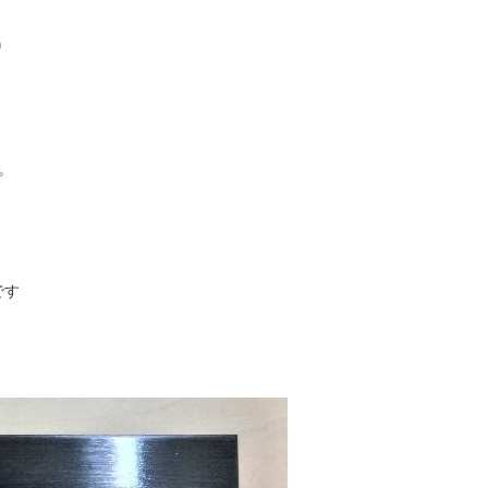
り
。
です