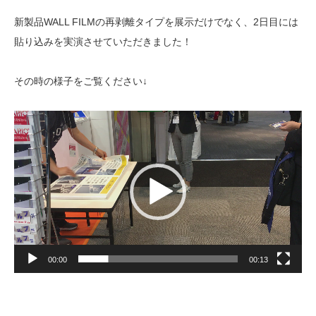
新製品WALL FILMの再剥離タイプを展示だけでなく、2日目には
貼り込みを実演させていただきました！
その時の様子をご覧ください↓
動
画
プ
レ
ー
ヤ
ー
00:00
00:13