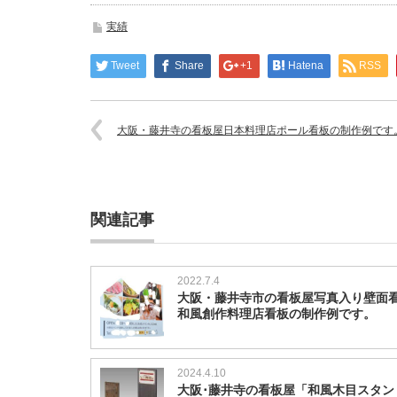
実績
Tweet
Share
+1
Hatena
RSS
大阪・藤井寺の看板屋日本料理店ポール看板の制作例です
関連記事
2022.7.4
大阪・藤井寺市の看板屋写真入り壁面
和風創作料理店看板の制作例です。
2024.4.10
大阪･藤井寺の看板屋「和風木目スタン