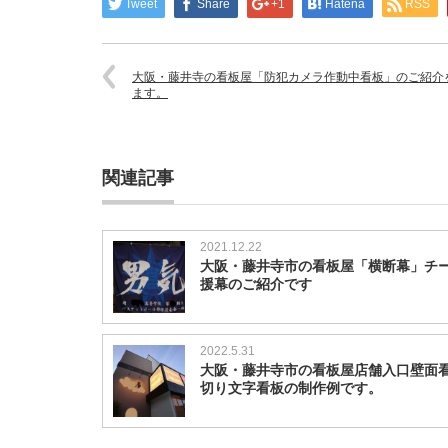
Tweet
Share
+1
Hatena
RSS
大阪・藤井寺の看板屋「防犯カメラ作動中看板」のご紹介
ます。
関連記事
2021.12.22
大阪・藤井寺市の看板屋「横断幕」チ
援幕のご紹介です
2022.5.31
大阪・藤井寺市の看板屋店舗入口壁面
切り文字看板の制作例です。