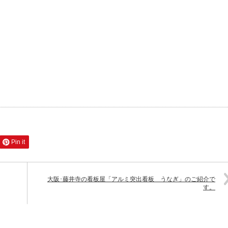
Pin it
大阪･藤井寺の看板屋「アルミ突出看板 うなぎ」のご紹介で
す。